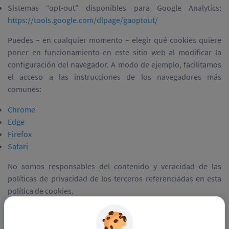
Sistemas “opt-out” disponibles para Google Analytics:
https://tools.google.com/dlpage/gaoptout/
Puedes – en cualquier momento – elegir qué cookies quiere
poner en funcionamiento en este sitio web al modificar la
configuración del navegador. A modo de ejemplo, facilitamos
el acceso a las instrucciones de los navegadores más
comunes:
Chrome
Edge
Firefox
Safari
No somos responsables del contenido y veracidad de las
políticas de privacidad de los terceros referenciadas en esta
política de cookies.
¿Cuándo se actualiza esta política de cookies?
Podemos modificar esta Política de Cookies para cumplir con